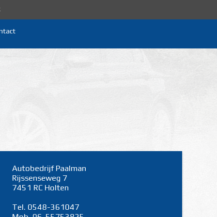
k
ntact
Autobedrijf Paalman
Rijssenseweg 7
7451 RC Holten
Tel. 0548-361047
Mob. 06-55753825