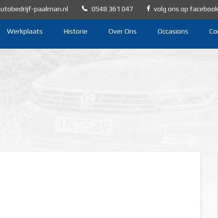
utobedrijf-paalman.nl
0548 361 047
volg ons op faceboo
Werkplaats
Historie
Over Ons
Occasions
Co