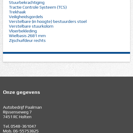
Stuurbekrachtiging
Tractie Controle Systeem (TCS)
Trekhaak
Veiligheidsgordels
Verstelbare (in hoogte) bestuurders stoel
Verstelbare stuurkolom
Vloerbekleding
Wielbasis 2681 mm
Zijschuifdeur rechts
Onze gegevens
Autobedrijf Paalman
Rijssenseweg 7
7451 RC Holten
Tel. 0548-361047
Mob. 06-55753825