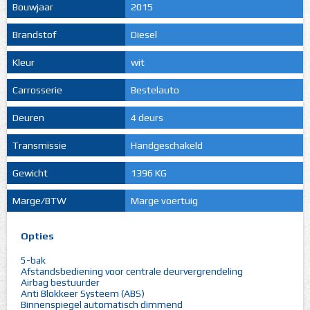
Bouwjaar
2015
Brandstof
Diesel
Kleur
wit
Carrosserie
Bestelauto
Deuren
4 deurs
Transmissie
Handgeschakeld
Gewicht
1396 KG
Marge/BTW
Marge voertuig
Opties
5-bak
Afstandsbediening voor centrale deurvergrendeling
Airbag bestuurder
Anti Blokkeer Systeem (ABS)
Binnenspiegel automatisch dimmend