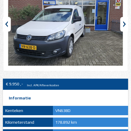
€ 9.950 ,-
Incl. APK/Afleverkosten
Informatie
Kenteken
VN638D
Kilometerstand
178.892 km